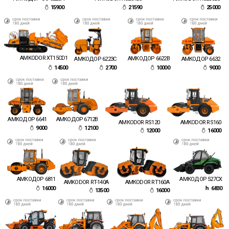
15900
21590
25000
AMKODOR XT15CD1
АМКОДОР 6622В
АМКОДОР 6632
АМКОДОР 6223C
9000
2700
14500
10000
АМКОДОР 6712В
АМКОДОР 6641
АМКОDOR RS120
АМКОDOR RS160
9000
12100
12000
16000
АМКОДОР 527СХ
АМКОДОР 6811
АМКОDOR RT160А
AMKODOR RT-140A
6830
16000
16000
13500