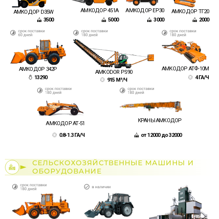
АМКОДОР EP30
АМКОДОР 451A
АМКОДОР ТГ20
АМКОДОР D35W
2000
3000
3500
5000
АМКОДОР АТФ-10М
АМКОДОР 342P
AMKODOR PS90
4 ГА/Ч
13290
915 М³/Ч
КРАНЫ АМКОДОР
АМКОДОР АТ-51
от 12000 до 32000
0.8-1.3 ГА/Ч
СЕЛЬСКОХОЗЯЙСТВЕННЫЕ МАШИНЫ И
ОБОРУДОВАНИЕ