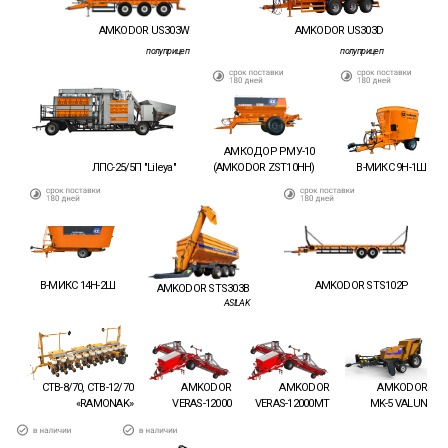
AMKODOR US303W
AMKODOR US303D
полуприцеп
полуприцеп
АМКОДОР РМУ-10
(AMKODOR ZST10HH)
ЛПС-25/5П "Lileya"
В-МИКС 9Н-1Ш
В-МИКС 14Н-2Ш
AMKODOR STS102P
AMKODOR STS303B
ASILAK
СТВ-8/70, СТВ-12/70
AMKODOR
AMKODOR
AMKODOR
«RAMONAK»
VERAS-12000
VERAS-12000MT
MK-5 VALUN