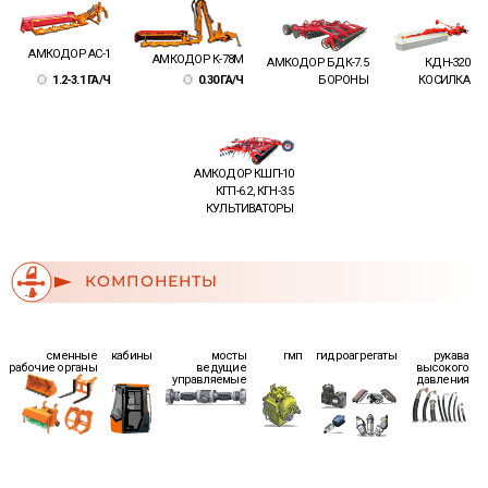
АМКОДОР АС-1
АМКОДОР К-78М
АМКОДОР БДК-7.5
КДН-320
1.2-3.1 ГА/Ч
0.30 ГА/Ч
БОРОНЫ
КОСИЛКА
АМКОДОР КШП-10
КГП-6.2, КГН-3.5
КУЛЬТИВАТОРЫ
КОМПОНЕНТЫ
сменные
кабины
мосты
гмп
гидроагрегаты
рукава
рабочие органы
ведущие
высокого
управляемые
давления