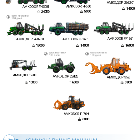
АМКОДОР 2662-01
AMKODOR FF560
AMKODOR FH3081
14000
5000
24050
AMKODOR FF1681
АМКОДОР 2682-01
AMKODOR FF1461
15000
14000
16000
АМКОДОР 2310
АМКОДОР 2242В
АМКОДОР 352Л
6000
10000
3800
AMKODOR FL70H
6800