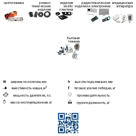
светотехника
резино-
изделия
радиотехнические
медицинская
технические
из абс
изделия и электроника
аппаратура
изделия
пластика
бытовая
техника
ширина по колесам, мм
высота подъема вил, мм
3
вместимость ковша, м
тяговое усилие лебедки, кг
мощность двигателя, л.с.
производительность
масса эксплуатационная, кг
грузоподъемность, кг