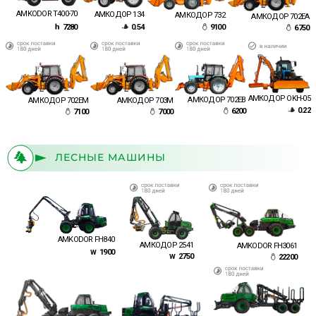
AMKODOR T400-70
АМКОДОР 134
АМКОДОР 732
АМКОДОР 702ЕA
7280
0.54
9100
6750
АМКОДОР OKH-05
АМКОДОР 702ЕВ
АМКОДОР 702ЕМ
АМКОДОР 703M
0.22
6200
7100
7000
ЛЕСНЫЕ МАШИНЫ
AMKODOR FН840
АМКОДОР 2541
AMKODOR FН3061
1900
2750
22200