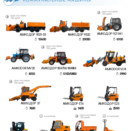
КОММУНАЛЬНЫЕ МАШИНЫ
АМКОДОР 9211A1
АМКОДОР 9531-03
АМКОДОР 9532
15600
20000
6100
AMKODOR MV20
АМКОДОР 8047М/8048M
AMKODOR VU8
4350
5100/5800
3990
АМКОДОР 37
АМКОДОР E16
АМКОДОР E25
7600
1600
2500