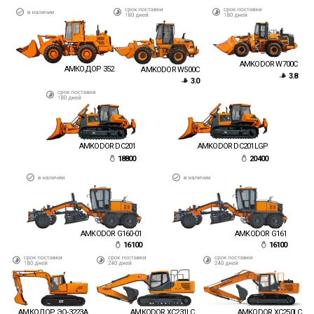
AMKODOR W700C
АМКОДОР 352
AMKODOR W500C
3.8
3.0
AMKODOR DC201LGP
AMKODOR DC201
18800
20400
AMKODOR G160-01
AMKODOR G161
16100
16100
АМКОДОР ЭО-3223А
AMKODOR XC231LC
AMKODOR XC250LC