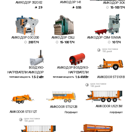
АМКОДОР 141
АМКОДОР 352C-02
АМКОДОР ЗСК
2.9
0.55
15-100 Т/Ч
АМКОДОР ОЗС-200
АМКОДОР СЗШ
АМКОДОР СЗМ-10 NIVA
200 Т/Ч
15-100 Т/Ч
10 Т/Ч
ВОЗДУХО-
АМКОДОР ВОЗДУХО-
НАГРЕВАТЕЛИ АМКОДОР
НАГРЕВАТЕЛИ
AMKODOR STS101B
1.5-2 кВт
1.6-4 МВт
тепловая мощность
тепловая мощность
AMKODOR US213W
AMKODOR STS212B
AMKODOR STS112T
Полуприцеп
полуприцеп