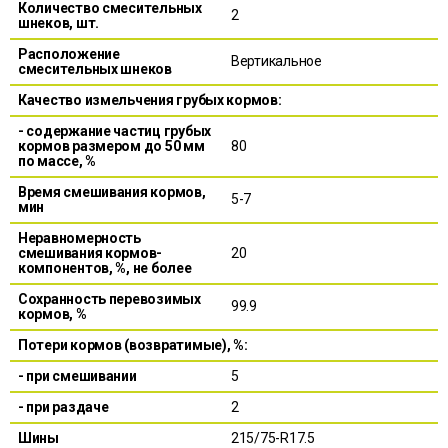
Количество смесительных
2
шнеков, шт.
Расположение
Вертикальное
смесительных шнеков
Качество измельчения грубых кормов:
- содержание частиц грубых
кормов размером до 50 мм
80
по массе, %
Время смешивания кормов,
5-7
мин
Неравномерность
смешивания кормов-
20
компонентов, %, не более
Сохранность перевозимых
99.9
кормов, %
Потери кормов (возвратимые), %:
- при смешивании
5
- при раздаче
2
Шины
215/75-R17.5