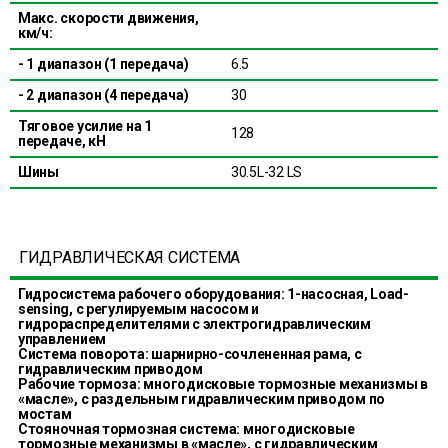
Макс. скорости движения,
км/ч:
- 1 диапазон (1 передача)
6.5
- 2 диапазон (4 передача)
30
Тяговое усилие на 1
128
передаче, кН
Шины
30.5L-32 LS
ГИДРАВЛИЧЕСКАЯ СИСТЕМА
Гидросистема рабочего оборудования: 1-насосная, Load-
sensing, с регулируемым насосом и
гидрораспределителями с электрогидравлическим
управлением
Система поворота: шарнирно-сочлененная рама, с
гидравлическим приводом
Рабочие тормоза: многодисковые тормозные механизмы в
«масле», с раздельным гидравлическим приводом по
мостам
Стояночная тормозная система: многодисковые
тормозные механизмы в «масле», с гидравлическим