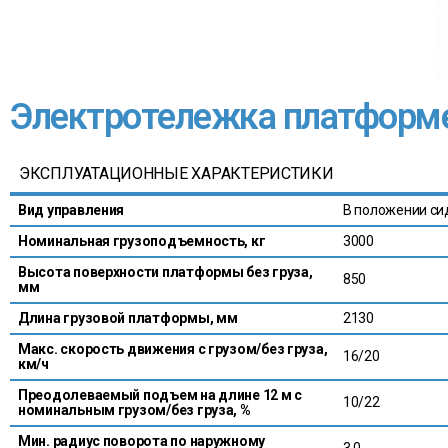
Электротележка платформ
ЭКСПЛУАТАЦИОННЫЕ ХАРАКТЕРИСТИКИ
Вид управления
В положении си
Номинальная грузоподъемность, кг
3000
Высота поверхности платформы без груза,
850
мм
Длина грузовой платформы, мм
2130
Макс. скорость движения с грузом/без груза,
16/20
км/ч
Преодолеваемый подъем на длине 12 м с
10/22
номинальным грузом/без груза, %
Мин. радиус поворота по наружному
3.0