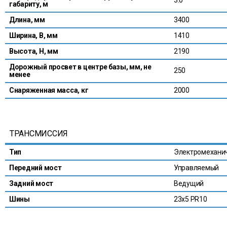
габариту, м
Длина, мм
3400
Ширина, В, мм
1410
Высота, Н, мм
2190
Дорожный просвет в центре базы, мм, не
250
менее
Снаряженная масса, кг
2000
ТРАНСМИССИЯ
Тип
Электромехани
Передний мост
Управляемый
Задний мост
Ведущий
Шины
23х5 PR10