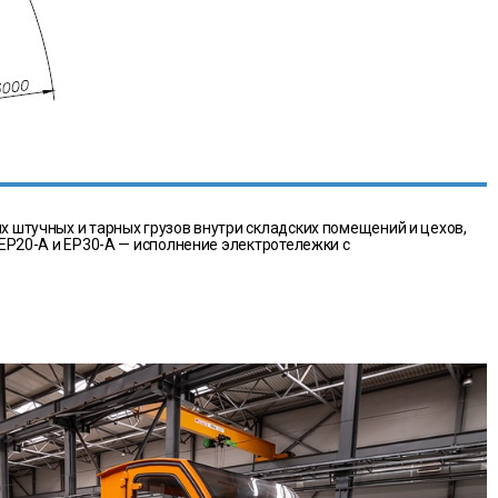
штучных и тарных грузов внутри складских помещений и цехов,
EP20-A и ЕР30-А — исполнение электротележки с