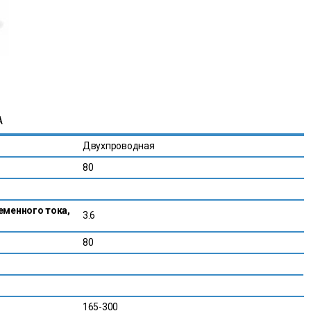
А
Двухпроводная
80
еменного тока,
3.6
80
165-300