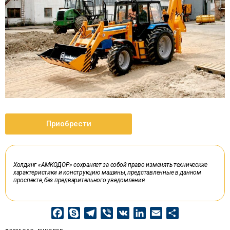
Приобрести
Холдинг «АМКОДОР» сохраняет за собой право изменять технические
характеристики и конструкцию машины, представленные в данном
проспекте, без предварительного уведомления.
F
S
T
V
V
L
E
О
a
k
e
i
K
i
m
т