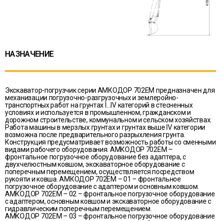
НАЗНАЧЕНИЕ
Экскаватор-погрузчик серии АМКОДОР 702ЕМ предназначен для
механизации погрузочно-разгрузочных и землеройно-
транспортных работ на грунтах I…IV категорий в стесненных
условиях и используется в промышленном, гражданском и
дорожном строительстве, коммунальном и сельском хозяйствах.
Работа машины в мерзлых грунтах и грунтах выше IV категории
возможна после предварительного разрыхления грунта.
Конструкция предусматривает возможность работы со сменными
видами рабочего оборудования. АМКОДОР 702ЕМ –
фронтальное погрузочное оборудование без адаптера, с
двухчелюстным ковшом, экскаваторное оборудование с
поперечным перемещением, осуществляется посредством
рукояти и ковша. АМКОДОР 702ЕМ – 01 – фронтальное
погрузочное оборудование с адаптером и основным ковшом.
АМКОДОР 702ЕМ – 02 – фронтальное погрузочное оборудование
с адаптером, основным ковшом и экскаваторное оборудование с
гидравлическим поперечным перемещением.
АМКОДОР 702ЕМ – 03 – фронтальное погрузочное оборудование