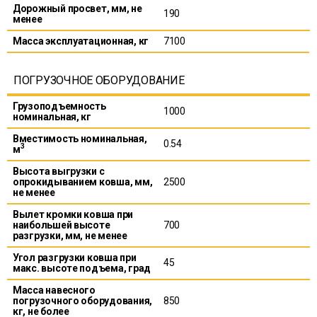
Дорожный просвет, мм, не
190
менее
Масса эксплуатационная, кг
7100
ПОГРУЗОЧНОЕ ОБОРУДОВАНИЕ
Грузоподъемность
1000
номинальная, кг
Вместимость номинальная,
0.54
3
м
Высота выгрузки с
опрокидыванием ковша, мм,
2500
не менее
Вылет кромки ковша при
наибольшей высоте
700
разгрузки, мм, не менее
Угол разгрузки ковша при
45
макс. высоте подъема, град
Масса навесного
погрузочного оборудования,
850
кг, не более