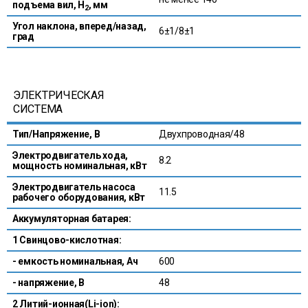
подъема вил, H
, мм
2
Угол наклона, вперед/назад,
6±1/8±1
град
ЭЛЕКТРИЧЕСКАЯ
СИСТЕМА
Тип/Напряжение, В
Двухпроводная/48
Электродвигатель хода,
8.2
мощность номинальная, кВт
Электродвигатель насоса
11.5
рабочего оборудования, кВт
Аккумуляторная батарея:
1 Свинцово-кислотная:
- емкость номинальная, Ач
600
- напряжение, В
48
2 Литий-ионная(Li-ion):