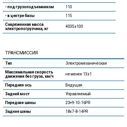
- под грузоподъемником
110
- в центре базы
115
Снаряженная масса
4035±100
электропогрузчика, кг
ТРАНСМИССИЯ
Тип
Электромеханическая
Максимальная скорость
не менее 13±1
движения без груза, км/ч
Передняя ось
Ведущая
Задний мост
Управляемый
Передние шины
23×9-10-16PR
Задние шины
18х7-8-14PR