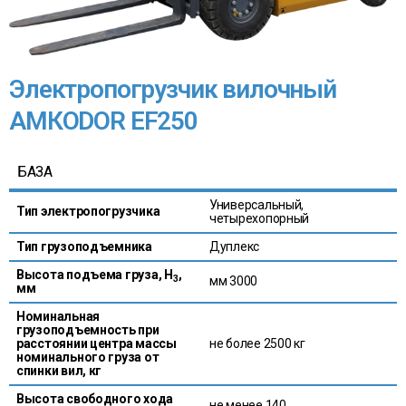
Электропогрузчик вилочный
АМКОDОR ЕF250
БАЗА
Универсальный,
Тип электропогрузчика
четырехопорный
Тип грузоподъемника
Дуплекс
Высота подъема груза, H
,
3
мм 3000
мм
Номинальная
грузоподъемность при
расстоянии центра массы
не более 2500 кг
номинального груза от
спинки вил, кг
Высота свободного хода
не менее 140