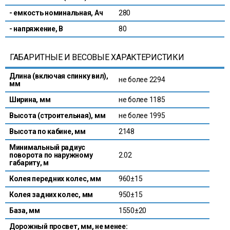
- емкость номинальная, Ач
280
- напряжение, В
80
ГАБАРИТНЫЕ И ВЕСОВЫЕ ХАРАКТЕРИСТИКИ
Длина (включая спинку вил),
не более 2294
мм
Ширина, мм
не более 1185
Высота (строительная), мм
не более 1995
Высота по кабине, мм
2148
Минимальный радиус
поворота по наружному
2.02
габариту, м
Колея передних колес, мм
960±15
Колея задних колес, мм
950±15
База, мм
1550±20
Дорожный просвет, мм, не менее: