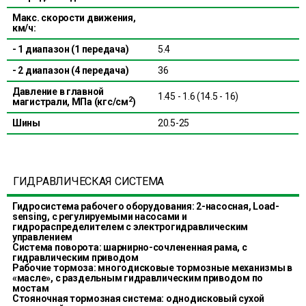
Макс. скорости движения,
км/ч:
- 1 диапазон (1 передача)
5.4
- 2 диапазон (4 передача)
36
Давление в главной
1.45 - 1.6 (14.5 - 16)
2
магистрали, МПа (кгс/см
)
Шины
20.5-25
ГИДРАВЛИЧЕСКАЯ СИСТЕМА
Гидросистема рабочего оборудования: 2-насосная, Load-
sensing, с регулируемыми насосами и
гидрораспределителем с электрогидравлическим
управлением
Система поворота: шарнирно-сочлененная рама, с
гидравлическим приводом
Рабочие тормоза: многодисковые тормозные механизмы в
«масле», с раздельным гидравлическим приводом по
мостам
Стояночная тормозная система: однодисковый сухой