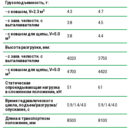
Грузоподъемность, т:
3
- с ковшом, V=2.3 м
4.3
4.7
- с захв. челюстн. с
3.8
4.5
выталкивателем
- с ковшом для щепы, V=5.0
3.8
4.4
3
м
Высота разгрузки, мм:
- с захв. челюстн. с
4020
3750
выталкивателем
- с ковшом для щепы, V=5.0
4700
4420
3
м
Статическая
опрокидывающая нагрузка
51
61
в сложенном положении, кН
Время гидравлического
цикла, подъем/разгрузка/
5.9/1.4/4.0
5.9/1.4/4.0
опускание, с
Длина в транспортном
8500
8100
положении, мм