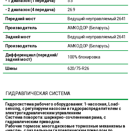
- 1 диапазон (1 передача)
5.5
- 2 диапазон (4 передача)
26.9
Передний мост
Ведущий неуправляемый 2641
Производитель
АМКОДОР (Беларусь)
Задний мост
Ведущий неуправляемый 2641
Производитель
АМКОДОР (Беларусь)
Дифференциал (передний/
100% блокировка
задний мост)
Шины
620/75-R26
ГИДРАВЛИЧЕСКАЯ СИСТЕМА
Гидросистема рабочего оборудования: 1-насосная, Load-
sensing, с регулируем насосом и гидрораспределителем с
электрогидравлическим управлением
Система поворота: шарнирно-сочлененная рама, с
гидравлическим приводом.
Рабочие тормоза: многодисковые тормозные механизмы в
«масле», с раздельным гидравлическим приводом по