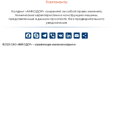
Компоненты
Холдинг «АМКОДОР» сохраняет за собой право изменять
технические характеристики и конструкцию машины,
представленные в данном проспекте, без предварительного
уведомления
F
S
T
V
V
L
E
О
a
k
e
i
K
i
m
т
© 2025 ОАО «АМКОДОР» — управляющая компания холдинга»
c
y
l
b
n
a
п
e
p
e
e
k
i
р
b
e
g
r
e
l
а
o
r
d
в
o
a
I
и
k
m
n
т
ь