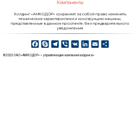
Компоненты
Холдинг «АМКОДОР» сохраняет за собой право изменять
технические характеристики и конструкцию машины,
представленные в данном проспекте, без предварительного
уведомления
F
S
T
V
V
L
E
О
a
k
e
i
K
i
m
т
© 2025 ОАО «АМКОДОР» — управляющая компания холдинга»
c
y
l
b
n
a
п
e
p
e
e
k
i
р
b
e
g
r
e
l
а
o
r
d
в
o
a
I
и
k
m
n
т
ь