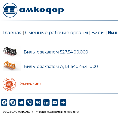
Главная
|
Сменные рабочие органы
|
Вилы
|
Вил
Вилы с захватом 527.54.00.000
Вилы с захватом АДЗ-540.45.41.000
Компоненты
F
S
T
V
V
L
E
О
a
k
e
i
K
i
m
т
© 2025 ОАО «АМКОДОР» — управляющая компания холдинга»
c
y
l
b
n
a
п