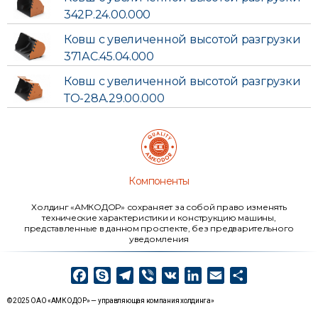
342Р.24.00.000
Ковш с увеличенной высотой разгрузки
371АС.45.04.000
Ковш с увеличенной высотой разгрузки
ТО-28А.29.00.000
Компоненты
Холдинг «АМКОДОР» сохраняет за собой право изменять
технические характеристики и конструкцию машины,
представленные в данном проспекте, без предварительного
уведомления
F
S
T
V
V
L
E
О
a
k
e
i
K
i
m
т
© 2025 ОАО «АМКОДОР» — управляющая компания холдинга»
c
y
l
b
n
a
п