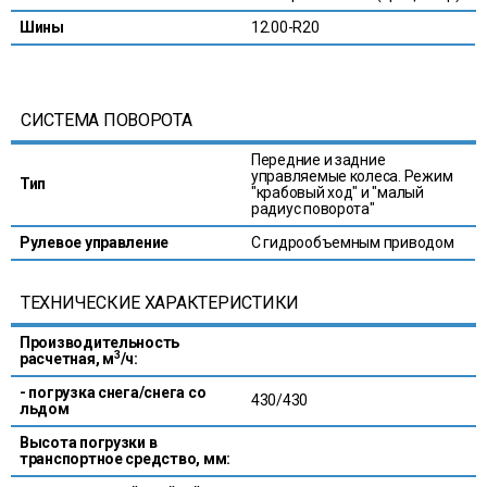
Шины
12.00-R20
СИСТЕМА ПОВОРОТА
Передние и задние
управляемые колеса. Режим
Тип
"крабовый ход" и "малый
радиус поворота"
Рулевое управление
С гидрообъемным приводом
ТЕХНИЧЕСКИЕ ХАРАКТЕРИСТИКИ
Производительность
3
расчетная, м
/ч:
- погрузка снега/снега со
430/430
льдом
Высота погрузки в
транспортное средство, мм: