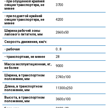
- при опущенной крайней
секции транспортера, не
3700
менее
- при поднятой крайней
секции транспортера, не
4200
менее
Ширина рабочей зоны
2660±50
лапового питателя, мм
Скорость движения, км/ч:
- рабочая
0...8
- транспортная, не менее
28
Масса эксплуатационная, кг,
9000
не более
Ширина, в транспортном
2740±100
положении, мм
Длина, в транспортном
11300±250
положении, мм
Высота, в транспортном
3600±100
положении, мм