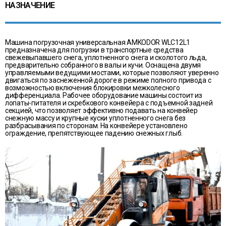
НАЗНАЧЕНИЕ
Машина погрузочная универсальная АMKODOR WLC12L1
предназначена для погрузки в транспортные средства
свежевыпавшего снега, уплотненного снега и сколотого льда,
предварительно собранного в валы и кучи. Оснащена двумя
управляемыми ведущими мостами, которые позволяют уверенно
двигаться по заснеженной дороге в режиме полного привода с
возможностью включения блокировки межколесного
дифференциала. Рабочее оборудование машины состоит из
лопаты-питателя и скребкового конвейера с подъемной задней
секцией, что позволяет эффективно подавать на конвейер
снежную массу и крупные куски уплотненного снега без
разбрасывания по сторонам. На конвейере установлено
ограждение, препятствующее падению снежных глыб.