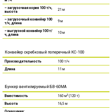
м
/ч
– загрузочная нория 100 т/ч,
21 м
высота
– загрузочный конвейер 100
9 м
т/ч, длина
– выгрузной конвейер 100 т/
10 м
ч, длина
Конвейер скребковый поперечный КС-100
Производительность
100 т/ч
Длина
11 м
Бункер вентилируемый БВ-60МА
3
Вместимость
160 м
(120 т)
Высота
16,5 м
Оснащение: