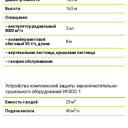
Высота
16,5 м
Оснащение:
– вентилятор радиальный
2 шт.
3
8000 м
/ч
– конвейер винтовой
8 м
обеговый 50 т/ч, длина
– вертикальная лестница, крышевая лестница
– галерея обслуживания
Устройство комплексной защиты зерноочистительно-
сушильного оборудования УКЗСО-1
3
Емкость с водой
25 м
3
Подача насоса
40 м
/ч