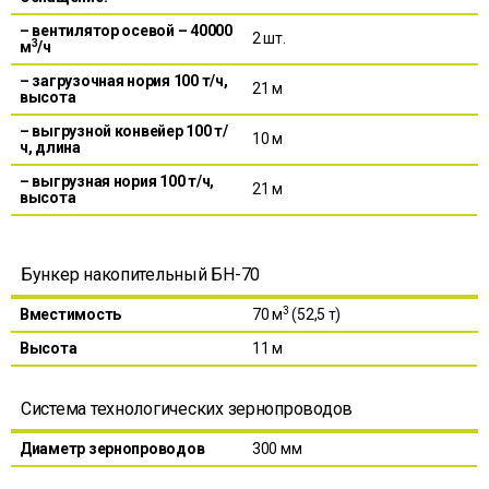
– вентилятор осевой – 40000
2 шт.
3
м
/ч
– загрузочная нория 100 т/ч,
21 м
высота
– выгрузной конвейер 100 т/
10 м
ч, длина
– выгрузная нория 100 т/ч,
21 м
высота
Бункер накопительный БН-70
3
Вместимость
70 м
(52,5 т)
Высота
11 м
Система технологических зернопроводов
Диаметр зернопроводов
300 мм