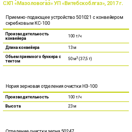
СХП «Мазоловогаз» УП «Витебскоблгаз», 2017 г.
Приемно-подающее устройство 501021 с конвейером
скребковым КС-100
Производительность
100 т/ч
конвейера
Длина конвейера
13 м
Объем приемного бункера с
3
50 м
(37,5 т)
тентом
Нория зерновая отделения очистки НЗ-100
Производительность
100 т/ч
Высота
23 м
Отделение очистки зерна 50247