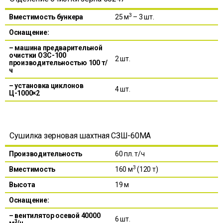
3
Вместимость бункера
25 м
– 3 шт.
Оснащение:
– машина предварительной
очистки ОЗС-100
2 шт.
производительностью 100 т/
ч
– установка циклонов
4 шт.
Ц-1000×2
Сушилка зерновая шахтная СЗШ-60МА
Производительность
60 пл. т/ч
3
Вместимость
160 м
(120 т)
Высота
19 м
Оснащение:
– вентилятор осевой 40000
6 шт.
3