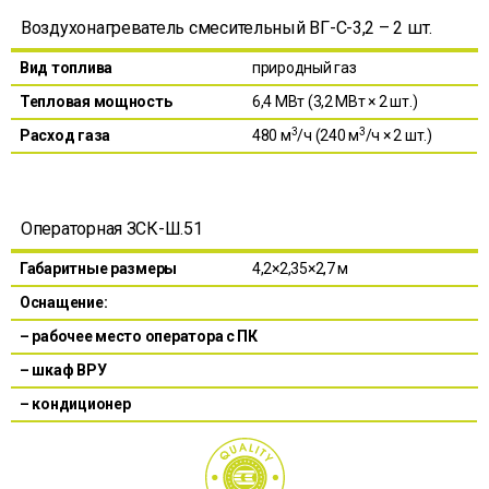
Воздухонагреватель смесительный ВГ-С-3,2 – 2 шт.
Вид топлива
природный газ
Тепловая мощность
6,4 МВт (3,2 МВт × 2 шт.)
3
3
Расход газа
480 м
/ч (240 м
/ч × 2 шт.)
Операторная ЗСК-Ш.51
Габаритные размеры
4,2×2,35×2,7 м
Оснащение:
– рабочее место оператора с ПК
– шкаф ВРУ
– кондиционер