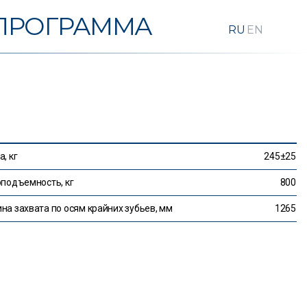
ПРОГРАММА
, кг
245±25
оподъемность, кг
800
на захвата по осям крайних зубьев, мм
1265