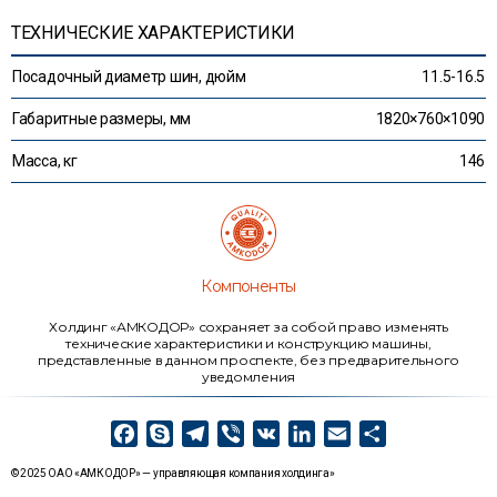
ТЕХНИЧЕСКИЕ ХАРАКТЕРИСТИКИ
Посадочный диаметр шин, дюйм
11.5-16.5
Габаритные размеры, мм
1820×760×1090
Масса, кг
146
Компоненты
Холдинг «АМКОДОР» сохраняет за собой право изменять
технические характеристики и конструкцию машины,
представленные в данном проспекте, без предварительного
уведомления
F
S
T
V
V
L
E
О
a
k
e
i
K
i
m
т
© 2025 ОАО «АМКОДОР» — управляющая компания холдинга»
c
y
l
b
n
a
п