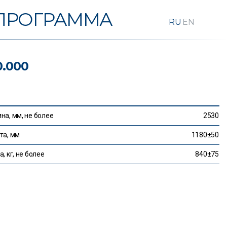
ПРОГРАММА
.000
на, мм, не более
2530
та, мм
1180±50
, кг, не более
840±75