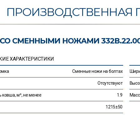
ПРОИЗВОДСТВЕННАЯ 
СО СМЕННЫМИ НОЖАМИ 332В.22.00
КИЕ ХАРАКТЕРИСТИКИ
омка
Сменные ножи на болтах
Шири
Отсутствуют
Высо
 ковша, м³, не менее
1.9
Масса
1215±50