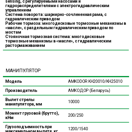
sensing, с регулируемыми насосами и
гидрораспределителями с электрогидравлическим
управлением
Система поворота: шарнирно-сочлененная рама, с
гидравлическим приводом
Рабочие тормоза: многодисковые тормозные механизмы в
«масле», с раздельным гидравлическим приводом по
мостам
Стояночная тормозная система: многодисковые
тормозные механизмы в «масле», с гидравлическим
растормаживанием
МАНИПУЛЯТОР
Модель
AMKODOR KH20010/KH25010
Производитель
АМКОДОР (Беларусь)
Вылет стрелы
10000
манипулятора, мм
Момент грузовой (брутто),
200/250
кНм
Грузоподъемность при
1200/1540
максимальном вылете, кг