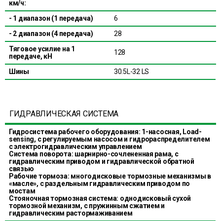
км/ч:
- 1 диапазон (1 передача)
6
- 2 диапазон (4 передача)
28
Тяговое усилие на 1
128
передаче, кН
Шины
30.5L-32 LS
ГИДРАВЛИЧЕСКАЯ СИСТЕМА
Гидросистема рабочего оборудования: 1-насосная, Load-
sensing, с регулируемым насосом и гидрораспределителем
с электрогидравлическим управлением
Система поворота: шарнирно-сочлененная рама, с
гидравлическим приводом и гидравлической обратной
связью
Рабочие тормоза: многодисковые тормозные механизмы в
«масле», с раздельным гидравлическим приводом по
мостам
Стояночная тормозная система: однодисковый сухой
тормозной механизм, с пружинным сжатием и
гидравлическим растормаживанием